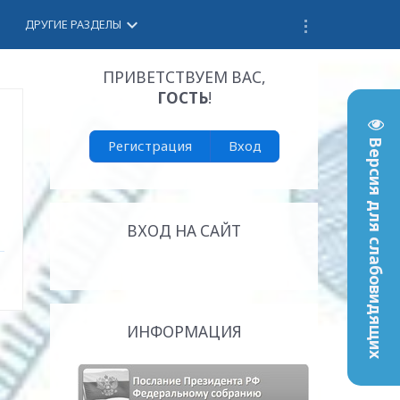
keyboard_arrow_down
ДРУГИЕ РАЗДЕЛЫ
ПРИВЕТСТВУЕМ ВАС
,
ГОСТЬ
!
Регистрация
Вход
Версия для слабовидящих
ВХОД НА САЙТ
ИНФОРМАЦИЯ