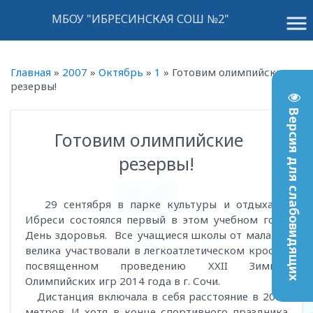
menu
МБОУ "ИБРЕСИНСКАЯ СОШ №2"
Главная
»
2007
»
Октябрь
»
1
»
Готовим олимпийские
резервы!
Версия для слабовидящих
Готовим олимпийские
15:37
резервы!
29 сентября в парке культуры и отдыха п.
Ибреси состоялся первый в этом учебном году
День здоровья. Все учащиеся школы от мала до
велика участвовали в легкоатлетическом кроссе,
посвященном проведению XXII Зимних
Олимпийских игр 2014 года в г. Сочи.
Дистанция включала в себя расстояние в 2014
метров. И хотя в конце спортивного праздника