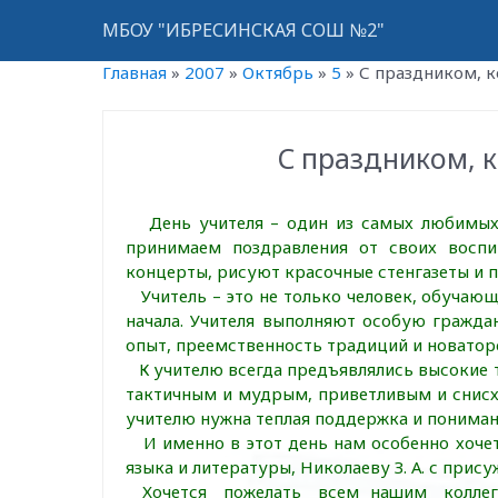
МБОУ "ИБРЕСИНСКАЯ СОШ №2"
Главная
»
2007
»
Октябрь
»
5
»
С праздником, к
С праздником, к
День учителя – один из самых любимых 
принимаем поздравления от своих воспи
концерты, рисуют красочные стенгазеты и 
Учитель – это не только человек, обучающ
начала. Учителя выполняют особую гражда
опыт, преемственность традиций и новатор
К учителю всегда предъявлялись высокие т
тактичным и мудрым, приветливым и снисх
учителю нужна теплая поддержка и понима
И именно в этот день нам особенно хочет
языка и литературы, Николаеву З. А. с при
Хочется пожелать всем нашим коллегам