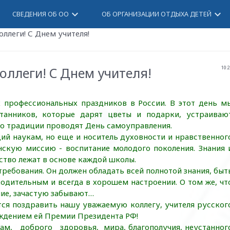
keyboard_arrow_down
keyboard_arrow_down
СВЕДЕНИЯ ОБ ОО
ОБ ОРГАНИЗАЦИИ ОТДЫХА ДЕТЕЙ
оллеги! С Днем учителя!
оллеги! С Днем учителя!
10:
профессиональных праздников в России. В этот день м
танников, которые дарят цветы и подарки, устраиваю
по традиции проводят День самоуправления.
ий наукам, но еще и носитель духовности и нравственног
нскую миссию - воспитание молодого поколения. Знания 
ство лежат в основе каждой школы.
ребования. Он должен обладать всей полнотой знания, быт
одительным и всегда в хорошем настроении. О том же, чт
ние, зачастую забывают…
ся поздравить нашу уважаемую коллегу, учителя русског
суждением ей Премии Президента РФ!
, доброго здоровья, мира, благополучия, неустанног