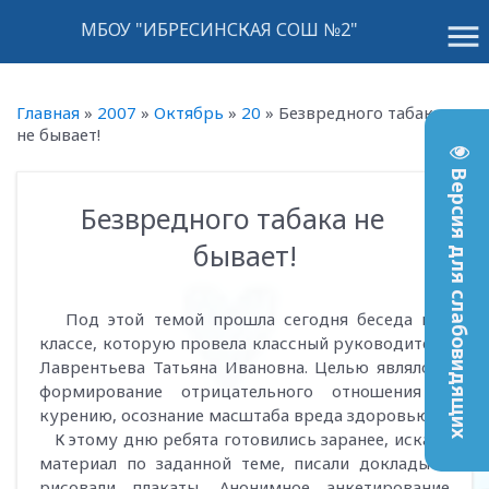
menu
МБОУ "ИБРЕСИНСКАЯ СОШ №2"
Главная
»
2007
»
Октябрь
»
20
»
Безвредного табака
не бывает!
Версия для слабовидящих
Безвредного табака не
10:37
бывает!
Под этой темой прошла сегодня беседа в 9
классе, которую провела классный руководитель
Лаврентьева Татьяна Ивановна. Целью являлось
формирование отрицательного отношения к
курению, осознание масштаба вреда здоровью.
К этому дню ребята готовились заранее, искали
материал по заданной теме, писали доклады и
рисовали плакаты. Анонимное анкетирование