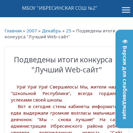
menu
МБОУ "ИБРЕСИНСКАЯ СОШ №2"
Главная
»
2007
»
Декабрь
»
25
»
Подведены итоги
конкурса "Лучший Web-сайт"
Версия для слабовидящих
Подведены итоги конкурса
16:26
"Лучший Web-сайт"
Ура! Ура! Ура! Свершилось! Мы, жители нашей
"Школьной Республики", всегда гордились
успехами своей школы.
Вот и сегодня стены кабинеты информатики
едва выдержали громкие возгласы мальчишек и
девчонок: "Мы - снова лучшие!" На сайте
администрации Ибресинского района ребята
увидели долгожданную новость "Сайт