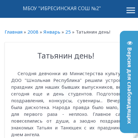
menu
МБОУ "ИБРЕСИНСКАЯ СОШ №2"
Главная
»
2008
»
Январь
»
25
»
Татьянин день!
Версия для слабовидящих
Татьянин день!
12:24
Сегодня девчонки из Министерства культуры
ДОО "Школьная Республика" решили устроить
праздник для наших бывших выпускников, ведь
сегодня еще и день студентов. Подготовили
поздравления, конкурсы, сувениры... Вечером
была дискотека. Народа правда было мало, но
для первого раза - неплохо. Главное сами
повеселились от души, а заодно поздравили
знакомых Татьян и Танюшек с их праздником,
днем ангела.