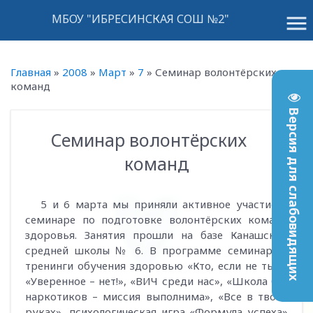
menu
МБОУ "ИБРЕСИНСКАЯ СОШ №2"
Главная
»
2008
»
Март
»
7
»
Семинар волонтёрских
команд
Версия для слабовидящих
Семинар волонтёрских
14:03
команд
5 и 6 марта мы приняли активное участие в
семинаре по подготовке волонтёрских команд
здоровья. Занятия прошли на базе Канашской
средней школы № 6. В программе семинара -
тренинги обучения здоровью «Кто, если не ты?»,
«Уверенное – нет!», «ВИЧ среди нас», «Школа без
наркотиков – миссия выполнима», «Все в твоих
руках», психологическая игра «Формула успеха»