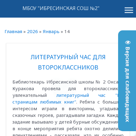
menu
МБОУ "ИБРЕСИНСКАЯ СОШ №2"
Главная
»
2026
»
Январь
»
14
Версия для слабовидящих
ЛИТЕРАТУРНЫЙ ЧАС ДЛЯ
ВТОРОКЛАССНИКОВ
Библиотекарь Ибресинской школы № 2 Оксана
Куракова провела для второклассников
увлекательный
литературный час "По
страницам любимых книг"
. Ребята с большим
интересом играли в викторины, угадывали
сказочных героев, разгадывали загадки. Каждое
задание вызывало у детей бурные обсуждения, а
в конце мероприятия ребята охотно делились
впечатлениями - рассказали, что их особенно