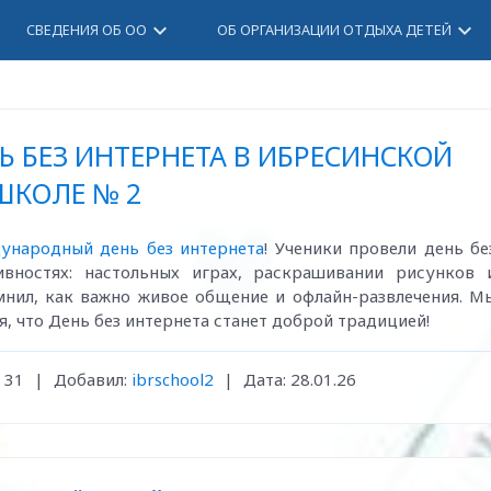
keyboard_arrow_down
keyboard_arrow_down
СВЕДЕНИЯ ОБ ОО
ОБ ОРГАНИЗАЦИИ ОТДЫХА ДЕТЕЙ
БЕЗ ИНТЕРНЕТА В ИБРЕСИНСКОЙ
ШКОЛЕ № 2
ународный день без интернета
! Ученики провели день бе
ивностях: настольных играх, раскрашивании рисунков 
нил, как важно живое общение и офлайн-развлечения. М
я, что День без интернета станет доброй традицией!
31
|
Добавил:
ibrschool2
|
Дата:
28.01.26