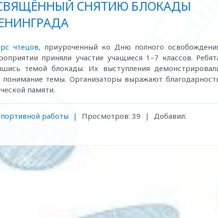
ОСВЯЩЁННЫЙ СНЯТИЮ БЛОКАДЫ
ЕНИНГРАДА
рс чтецов
, приуроченный ко Дню полного освобождени
оприятии приняли участие учащиеся 1–7 классов. Ребят
увшись темой блокады. Их выступления демонстрировал
е понимание темы. Организаторы выражают благодарност
ической памяти.
спортивной работы
|
Просмотров:
39
|
Добавил: