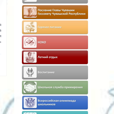
я
а
и
ь