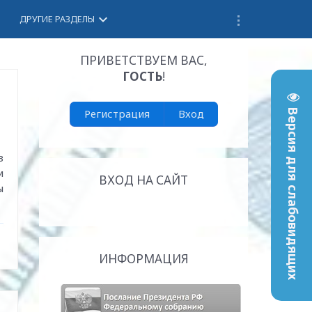
keyboard_arrow_down
ДРУГИЕ РАЗДЕЛЫ
ПРИВЕТСТВУЕМ ВАС
,
ГОСТЬ
!
Регистрация
Вход
Версия для слабовидящих
з
и
ВХОД НА САЙТ
ы
ИНФОРМАЦИЯ