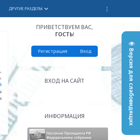
keyboard_arrow_down
ДРУГИЕ РАЗДЕЛЫ
ПРИВЕТСТВУЕМ ВАС
,
ГОСТЬ
!
Регистрация
Вход
Версия для слабовидящих
,
.
ВХОД НА САЙТ
й
ы
и
ИНФОРМАЦИЯ