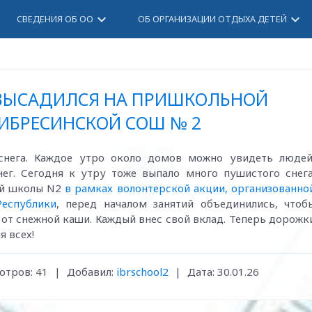
keyboard_arrow_down
keyboard_arrow_down
СВЕДЕНИЯ ОБ ОО
ОБ ОРГАНИЗАЦИИ ОТДЫХА ДЕТЕЙ
 ВЫСАДИЛСЯ НА ПРИШКОЛЬНОЙ
ИБРЕСИНСКОЙ СОШ № 2
снега. Каждое утро около домов можно увидеть людей
ег. Сегодня к утру тоже выпало много пушистого снега
ой школы N2
в рамках волонтерской акции, организованно
еспублики
, перед началом занятий объединились, чтоб
т снежной каши. Каждый внес свой вклад. Теперь дорожк
я всех!
отров:
41
|
Добавил:
ibrschool2
|
Дата:
30.01.26