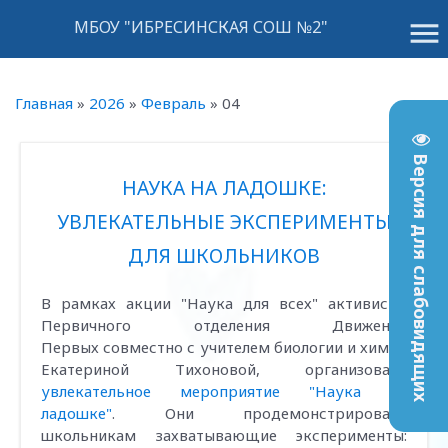
menu
МБОУ "ИБРЕСИНСКАЯ СОШ №2"
Главная
»
2026
»
Февраль
»
04
Версия для слабовидящих
НАУКА НА ЛАДОШКЕ:
УВЛЕКАТЕЛЬНЫЕ ЭКСПЕРИМЕНТЫ
ДЛЯ ШКОЛЬНИКОВ
В рамках акции "Наука для всех" активисты
Первичного отделения Движения
Первых совместно с учителем биологии и химии
Екатериной Тихоновой, организовали
увлекательное мероприятие "Наука на
ладошке"
. Они продемонстрировали
школьникам захватывающие эксперименты: