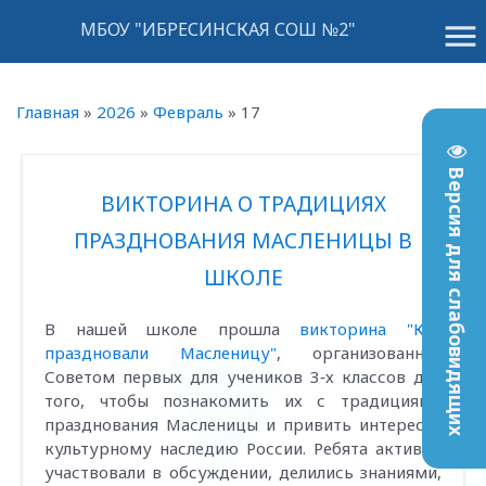
menu
МБОУ "ИБРЕСИНСКАЯ СОШ №2"
Главная
»
2026
»
Февраль
»
17
Версия для слабовидящих
ВИКТОРИНА О ТРАДИЦИЯХ
ПРАЗДНОВАНИЯ МАСЛЕНИЦЫ В
ШКОЛЕ
В нашей школе прошла
викторина "Как
праздновали Масленицу"
, организованная
Советом первых для учеников 3‑х классов для
того, чтобы познакомить их с традициями
празднования Масленицы и привить интерес к
культурному наследию России. Ребята активно
участвовали в обсуждении, делились знаниями,