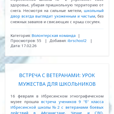
здоровье, убирая пришкольную территорию от
снега. Несмотря на сильные метели,
школьный
двор всегда выглядит ухоженным и чистым
, без
снежных завалов и свисающих с крыш сосулек.
Категория:
Волонтерская команда
|
Просмотров:
55
|
Добавил:
ibrschool2
|
Дата:
17.02.26
ВСТРЕЧА С ВЕТЕРАНАМИ: УРОК
МУЖЕСТВА ДЛЯ ШКОЛЬНИКОВ
16 февраля в Ибресинском этнографическом
музее прошла
встреча учеников 9 "б" класса
Ибресинской школы №2 с ветеранами боевых
действий в Афганистане, Чечне и СВО
,