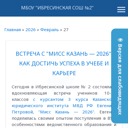
menu
МБОУ "ИБРЕСИНСКАЯ СОШ №2"
Главная
»
2026
»
Февраль
»
27
Версия для слабовидящих
ВСТРЕЧА С "МИСС КАЗАНЬ — 2026":
КАК ДОСТИЧЬ УСПЕХА В УЧЕБЕ И
КАРЬЕРЕ
Сегодня в Ибресинской школе № 2 состоялась
вдохновляющая встреча учеников 10-11
классов
с курсантом 3 курса Казанского
юридического института МВД РФ Евгенией
Петровой, "Мисс Казань — 2026"
. Евгения
поделилась своими опытом поступления в ВУЗ,
особенностями ведомственного образования и