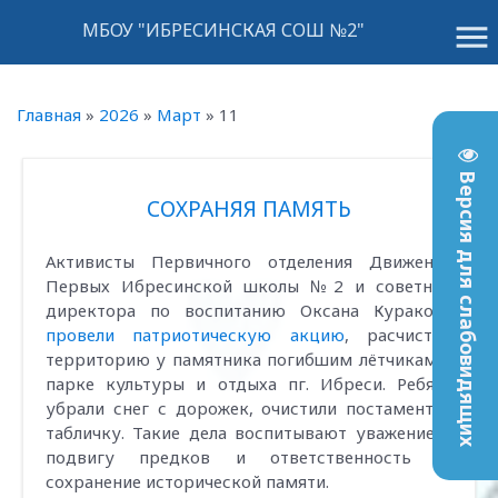
menu
МБОУ "ИБРЕСИНСКАЯ СОШ №2"
Главная
»
2026
»
Март
»
11
Версия для слабовидящих
СОХРАНЯЯ ПАМЯТЬ
Активисты Первичного отделения Движения
Первых Ибресинской школы №2 и советник
директора по воспитанию Оксана Куракова
провели патриотическую акцию
, расчистив
территорию у памятника погибшим лётчикам в
парке культуры и отдыха пг. Ибреси. Ребята
убрали снег с дорожек, очистили постамент и
табличку. Такие дела воспитывают уважение к
подвигу предков и ответственность за
сохранение исторической памяти.