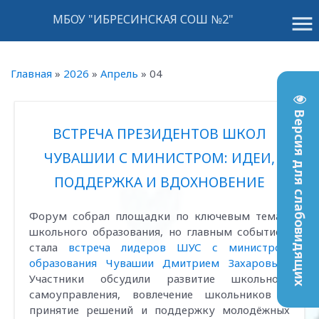
menu
МБОУ "ИБРЕСИНСКАЯ СОШ №2"
Главная
»
2026
»
Апрель
»
04
Версия для слабовидящих
ВСТРЕЧА ПРЕЗИДЕНТОВ ШКОЛ
ЧУВАШИИ С МИНИСТРОМ: ИДЕИ,
ПОДДЕРЖКА И ВДОХНОВЕНИЕ
Форум собрал площадки по ключевым темам
школьного образования, но главным событием
стала
встреча лидеров ШУС с министром
образования Чувашии Дмитрием Захаровым
.
Участники обсудили развитие школьного
самоуправления, вовлечение школьников в
принятие решений и поддержку молодёжных