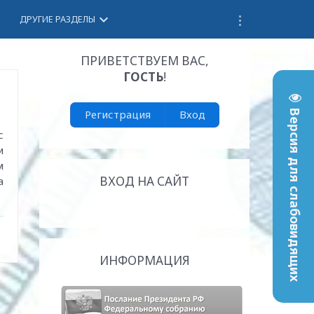
keyboard_arrow_down
ДРУГИЕ РАЗДЕЛЫ
ПРИВЕТСТВУЕМ ВАС
,
ГОСТЬ
!
О
Регистрация
Вход
Версия для слабовидящих
с
и
м
ВХОД НА САЙТ
а
ИНФОРМАЦИЯ