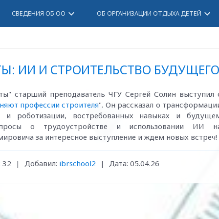
keyboard_arrow_down
keyboard_arrow_down
СВЕДЕНИЯ ОБ ОО
ОБ ОРГАНИЗАЦИИ ОТДЫХА ДЕТЕЙ
Ы: ИИ И СТРОИТЕЛЬСТВО БУДУЩЕГ
ты" старший преподаватель ЧГУ Сергей Солин выступил 
няют профессии строителя
". Он рассказал о трансформаци
 и роботизации, востребованных навыках и будуще
вопросы о трудоустройстве и использовании ИИ н
ировича за интересное выступление и ждем новых встреч!
:
32
|
Добавил:
ibrschool2
|
Дата:
05.04.26