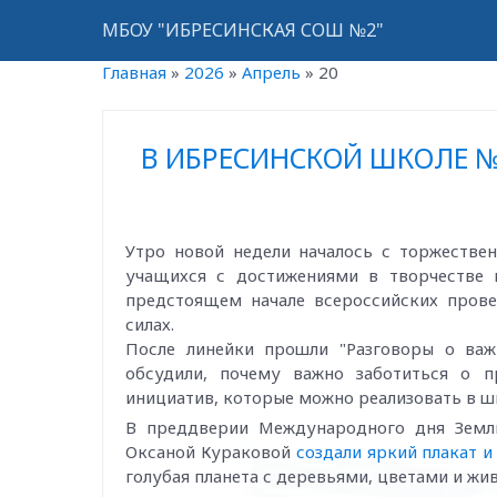
МБОУ "ИБРЕСИНСКАЯ СОШ №2"
Главная
»
2026
»
Апрель
»
20
В ИБРЕСИНСКОЙ ШКОЛЕ 
Утро новой недели началось с торжестве
учащихся с достижениями в творчестве 
предстоящем начале всероссийских прове
силах.
После линейки прошли "Разговоры о важ
обсудили, почему важно заботиться о п
инициатив, которые можно реализовать в шк
В преддверии Международного дня Земл
Оксаной Кураковой
создали яркий плакат 
голубая планета с деревьями, цветами и жи