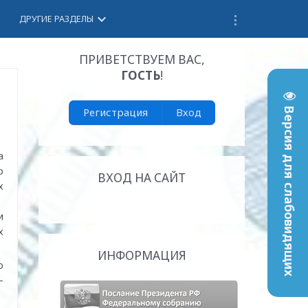
keyboard_arrow_down
ДРУГИЕ РАЗДЕЛЫ
ПРИВЕТСТВУЕМ ВАС
,
ГОСТЬ
!
Регистрация
Вход
Версия для слабовидящих
а
о
ВХОД НА САЙТ
х
и
х
ИНФОРМАЦИЯ
ю
-