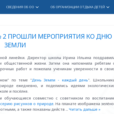
keyboard_arrow_down
keyboard_arrow_down
СВЕДЕНИЯ ОБ ОО
ОБ ОРГАНИЗАЦИИ ОТДЫХА ДЕТЕЙ
№ 2 ПРОШЛИ МЕРОПРИЯТИЯ КО ДНЮ
ЗЕМЛИ
нной линейки. Директор школы Ирина Ильина поздравил
и общественной жизни. Затем она напомнила ребятам 
рочных работ и пожелала ученикам уверенности в свои
ном" по теме "
День Земли - каждый день
". Школьник
рироде ежедневно, и поделились идеями экологически
оле и посёлке.
и обучающиеся совместно с советником по воспитани
и серию рисунков о природе
. На плакате изображена зелёно
вотными, а также показаны действ
...
Читать дальше »