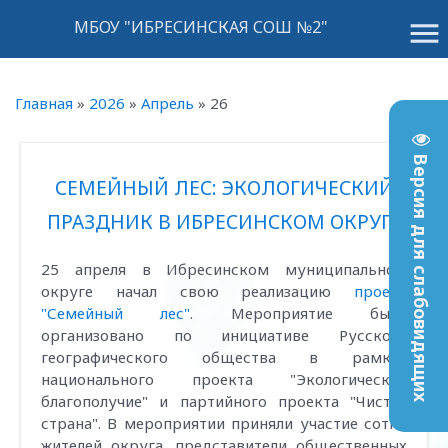
menu
МБОУ "ИБРЕСИНСКАЯ СОШ №2"
Главная
»
2026
»
Апрель
»
26
Версия для слабовидящих
СЕМЕЙНЫЙ ЛЕС: ЭКОЛОГИЧЕСКИЙ
ПРАЗДНИК В ИБРЕСИНСКОМ ОКРУГЕ
25 апреля в Ибресинском муниципальном
округе начал свою реализацию
проект
"Семейный лес"
. Мероприятие было
организовано по инициативе Русского
географического общества в рамках
национального проекта "Экологическое
благополучие" и партийного проекта "Чистая
страна". В мероприятии приняли участие сотни
жителей округа, представители общественных