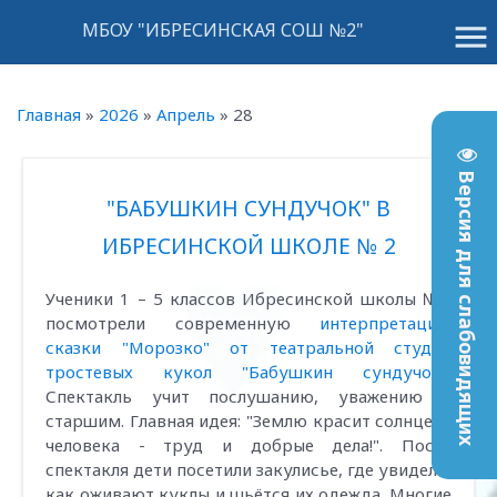
menu
МБОУ "ИБРЕСИНСКАЯ СОШ №2"
Главная
»
2026
»
Апрель
»
28
Версия для слабовидящих
"БАБУШКИН СУНДУЧОК" В
ИБРЕСИНСКОЙ ШКОЛЕ № 2
Ученики 1 – 5 классов Ибресинской школы №2
посмотрели современную
интерпретацию
сказки "Морозко" от театральной студии
тростевых кукол "Бабушкин сундучок"
.
Спектакль учит послушанию, уважению к
старшим. Главная идея: "Землю красит солнце, а
человека - труд и добрые дела!". После
спектакля дети посетили закулисье, где увидели,
как оживают куклы и шьётся их одежда. Многие