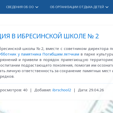
keyboard_arrow_down
keyboard_arrow_down
СВЕДЕНИЯ ОБ ОО
ОБ ОРГАНИЗАЦИИ ОТДЫХА ДЕТЕЙ
ИЯ В ИБРЕСИНСКОЙ ШКОЛЕ № 2
бресинской школы № 2, вместе с советником директора п
убботник у памятника Погибшим летчкам
в парке культур
агрязнений и привели в порядок прилегающую территорию
воспитании подрастающего поколения, помогая им осознат
ать личную ответственность за сохранение памятных мест 
редков.
росмотров:
40
|
Добавил:
ibrschool2
|
Дата:
29.04.26