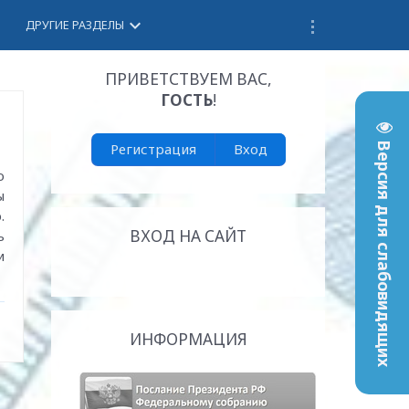
keyboard_arrow_down
ДРУГИЕ РАЗДЕЛЫ
ПРИВЕТСТВУЕМ ВАС
,
ГОСТЬ
!
Регистрация
Вход
Версия для слабовидящих
о
ы
.
ВХОД НА САЙТ
ь
и
ИНФОРМАЦИЯ