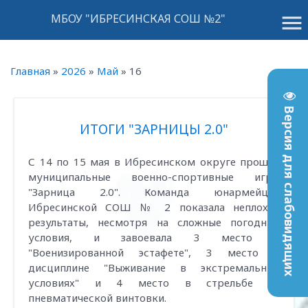
menu
МБОУ "ИБРЕСИНСКАЯ СОШ №2"
Главная
»
2026
»
Май
»
16
Версия для слабовидящих
ИТОГИ "ЗАРНИЦЫ 2.0"
С 14 по 15 мая в Ибресинском округе прошли
муниципальные военно-спортивные игры
"Зарница 2.0". Команда юнармейцев
Ибресинской СОШ № 2 показала неплохие
результаты, несмотря на сложные погодные
условия, и завоевала 3 место в
"Военизированной эстафете", 3 место в
дисциплине "Выживание в экстремальных
условиях" и 4 место в стрельбе из
пневматической винтовки.