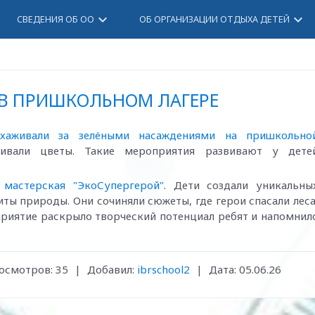
keyboard_arrow_down
keyboard_arrow_down
СВЕДЕНИЯ ОБ ОО
ОБ ОРГАНИЗАЦИИ ОТДЫХА ДЕТЕЙ
 В ПРИШКОЛЬНОМ ЛАГЕРЕ
ухаживали за зелёными насаждениями на пришкольно
ивали цветы. Такие мероприятия развивают у дете
 мастерская "ЭкоСупергерой"
. Дети создали уникальны
ты природы. Они сочиняли сюжеты, где герои спасали леса
риятие раскрыло творческий потенциал ребят и напомнил
осмотров:
35
|
Добавил:
ibrschool2
|
Дата:
05.06.26