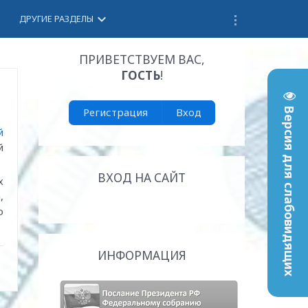
keyboard_arrow_down
ДРУГИЕ РАЗДЕЛЫ
ПРИВЕТСТВУЕМ ВАС
,
ГОСТЬ
!
Регистрация
Вход
Версия для слабовидящих
й
й
ВХОД НА САЙТ
х
,
о
ИНФОРМАЦИЯ