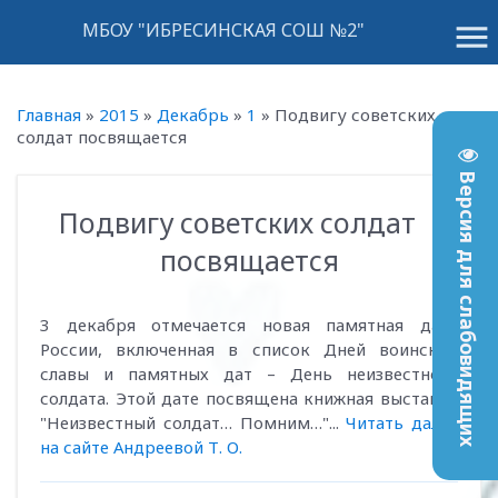
menu
МБОУ "ИБРЕСИНСКАЯ СОШ №2"
Главная
»
2015
»
Декабрь
»
1
»
Подвигу советских
солдат посвящается
Версия для слабовидящих
Подвигу советских солдат
15:22
посвящается
3 декабря отмечается новая памятная дата
России, включенная в список Дней воинской
славы и памятных дат – День неизвестного
солдата. Этой дате посвящена книжная выставка
"Неизвестный солдат… Помним…"...
Читать далее
на сайте Андреевой Т. О.