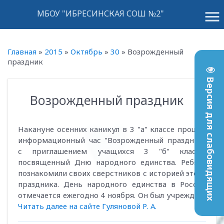
menu
МБОУ "ИБРЕСИНСКАЯ СОШ №2"
Главная
»
2015
»
Октябрь
»
30
»
Возрожденный
праздник
Версия для слабовидящих
Возрожденный праздник
13:22
Накануне осенних каникул в 3 "а" классе прошел
информационный час "Возрожденный праздник"
с приглашением учащихся 3 "б" класса,
посвященный Дню народного единства. Ребята
познакомили своих сверстников с историей этого
праздника. День народного единства в России
отмечается ежегодно 4 ноября. Он был учрежден..
Читать далее на сайте Гуляновой Р. А.