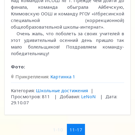
над командой ИСОШ № 1. Прежде чем дойти до
финала, команда обыграла Айбечскую,
Климовскую ООШ и команду РГОУ «Ибресинской
специальной (коррекционной)
общеобразовательной школы-интернат».
Очень жаль, что поболеть за своих учителей в
этот удивительный осенний день пришло так
мало болельщиков! Поздравляем команду-
победительницу!
Фото:
Прикрепления:
Картинка 1
Категория:
Школьные достижения
|
Просмотров:
811
|
Добавил:
LeNoN
|
Дата:
29.10.07
1-10
11-17