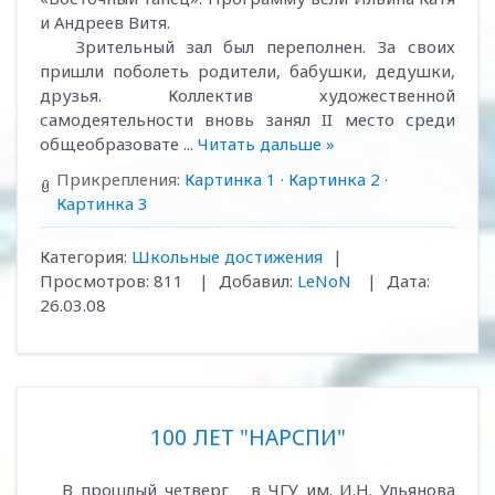
и Андреев Витя.
Зрительный зал был переполнен. За своих
пришли поболеть родители, бабушки, дедушки,
друзья. Коллектив художественной
самодеятельности вновь занял II место среди
общеобразовате
...
Читать дальше »
Прикрепления:
Картинка 1
·
Картинка 2
·
Картинка 3
Категория:
Школьные достижения
|
Просмотров:
811
|
Добавил:
LeNoN
|
Дата:
26.03.08
100 ЛЕТ "НАРСПИ"
В прошлый четверг в ЧГУ им. И.Н. Ульянова