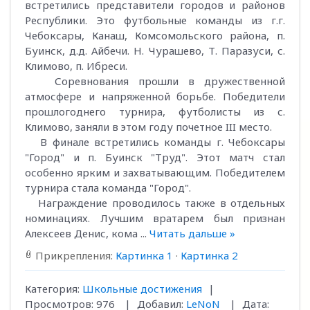
встретились представители городов и районов
Республики. Это футбольные команды из г.г.
Чебоксары, Канаш, Комсомольского района, п.
Буинск, д.д. Айбечи. Н. Чурашево, Т. Паразуси, с.
Климово, п. Ибреси.
Соревнования прошли в дружественной
атмосфере и напряженной борьбе. Победители
прошлогоднего турнира, футболисты из с.
Климово, заняли в этом году почетное III место.
В финале встретились команды г. Чебоксары
"Город" и п. Буинск "Труд". Этот матч стал
особенно ярким и захватывающим. Победителем
турнира стала команда "Город".
Награждение проводилось также в отдельных
номинациях. Лучшим вратарем был признан
Алексеев Денис, кома
...
Читать дальше »
Прикрепления:
Картинка 1
·
Картинка 2
Категория:
Школьные достижения
|
Просмотров:
976
|
Добавил:
LeNoN
|
Дата: