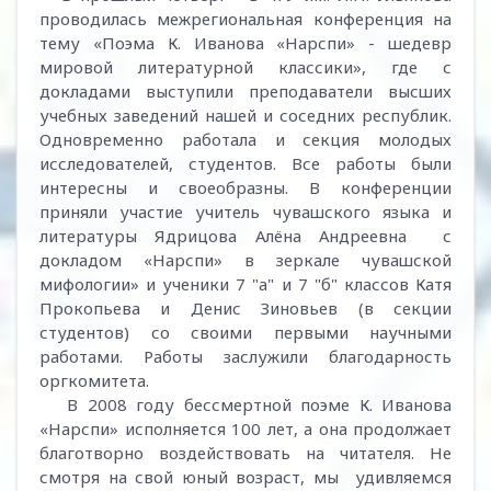
проводилась межрегиональная конференция на
тему «Поэма К. Иванова «Нарспи» - шедевр
мировой литературной классики», где с
докладами выступили преподаватели высших
учебных заведений нашей и соседних республик.
Одновременно работала и секция молодых
исследователей, студентов. Все работы были
интересны и своеобразны. В конференции
приняли участие учитель чувашского языка и
литературы Ядрицова Алёна Андреевна с
докладом «Нарспи» в зеркале чувашской
мифологии» и ученики 7 "а" и 7 "б" классов Катя
Прокопьева и Денис Зиновьев (в секции
студентов) со своими первыми научными
работами. Работы заслужили благодарность
оргкомитета.
В 2008 году бессмертной поэме К. Иванова
«Нарспи» исполняется 100 лет, а она продолжает
благотворно воздействовать на читателя. Не
смотря на свой юный возраст, мы удивляемся