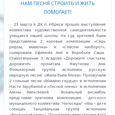
НАМ ПЕСНЯ СТРОИТЬ И ЖИТЬ
ПОМОГАЕТ!
23 марта в ДК п. Ибреси прошло выступление
коллектива художественной самодеятельности
учащихся нашей школы. На суд зрителей были
представлены 2 хоровые композиции: «Сядь
рядом, мамочка» и «Совсем наоборот»,
солировали Ефимова Аня и Воробьев Саша.
Стихотворение Э. Асадова «Дорожите счастьем,
дорожите!» прочитала Ямуткова Аня.
Фольклорная группа исполнила русскую
народную песню «Жила-была блоха». Прозвучали
2 сольные песни «Мамино сердце» в исполнении
Насти Зарубиной и «Лесной олень» в исполнении
Алены Алексеевой. Вокальный ансамбль
представил зрителям композицию детского
музыкального коллектива "Непоседы" «Мы – дети
солнца!». Танцевальная группа исполнила
«Восточный танец». Программу вели Ильина Катя