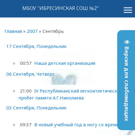
menu
МБОУ "ИБРЕСИНСКАЯ СОШ №2"
Главная
»
2007
»
Сентябрь
17 Сентября, Понедельник
Версия для слабовидящих
00:57
Наша детская организация
06 Сентября, Четверг
21:00
IV Республиканский легкоатлетический
пробег памяти А.Г.Николаева
03 Сентября, Понедельник
09:37
В новый учебный год в ногу со временем!