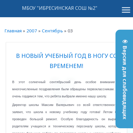
menu
МБОУ "ИБРЕСИНСКАЯ СОШ №2"
Главная
»
2007
»
Сентябрь
»
03
Версия для слабовидящих
В НОВЫЙ УЧЕБНЫЙ ГОД В НОГУ СО
ВРЕМЕНЕМ!
В этот солнечный сентябрьский день особое внимание и
многочисленные поздравления были обращены первоклассникам. Мы
очень гордимся тем, что ребята выбрали именно нашу школу.
Директор школы Максим Валерьевич со всей ответственностью
заявил, что школа к новому учебному году готова! Летом был
проведен большой ремонт. Особую благодарность он выразил
родителям учащихся и техническому персоналу школы, которые