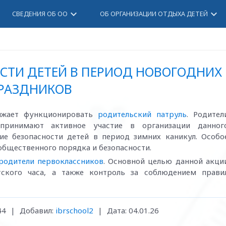
keyboard_arrow_down
keyboard_arrow_down
СВЕДЕНИЯ ОБ ОО
ОБ ОРГАНИЗАЦИИ ОТДЫХА ДЕТЕЙ
СТИ ДЕТЕЙ В ПЕРИОД НОВОГОДНИХ
РАЗДНИКОВ
лжает функционировать
родительский патруль
. Родител
ринимают активное участие в организации данног
ие безопасности детей в период зимних каникул. Особо
общественного порядка и безопасности.
родители первоклассников
. Основной целью данной акци
тского часа, а также контроль за соблюдением прави
44
|
Добавил:
ibrschool2
|
Дата:
04.01.26