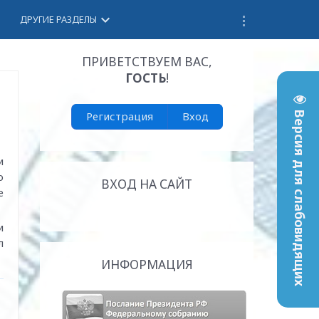
keyboard_arrow_down
ДРУГИЕ РАЗДЕЛЫ
ПРИВЕТСТВУЕМ ВАС
,
ГОСТЬ
!
Регистрация
Вход
Версия для слабовидящих
и
о
ВХОД НА САЙТ
е
и
л
ИНФОРМАЦИЯ