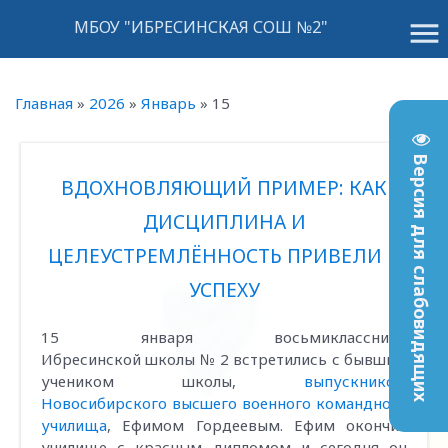
menu
МБОУ "ИБРЕСИНСКАЯ СОШ №2"
Главная
»
2026
»
Январь
»
15
Версия для слабовидящих
ВДОХНОВЛЯЮЩИЙ ПРИМЕР: КАК
ДИСЦИПЛИНА И
ЦЕЛЕУСТРЕМЛЁННОСТЬ ПРИВЕЛИ К
УСПЕХУ
15 января восьмиклассники
Ибресинской школы № 2 встретились с бывшим
учеником школы,
выпускником
Новосибирского высшего военного командного
училища
, Ефимом Гордеевым. Ефим окончил
училище с красным дипломом и сегодня он