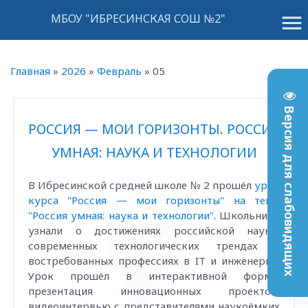
menu
МБОУ "ИБРЕСИНСКАЯ СОШ №2"
Главная
»
2026
»
Февраль
»
05
Версия для слабовидящих
РОССИЯ — МОИ ГОРИЗОНТЫ. РОССИЯ
УМНАЯ: НАУКА И ТЕХНОЛОГИИ
В Ибресинской средней школе № 2 прошёл
урок
курса "Россия — мои горизонты" на тему
"Россия умная: наука и технологии"
. Школьники
узнали о достижениях российской науки,
современных технологических трендах и
востребованных профессиях в IT и инженерии.
Урок прошёл в интерактивной форме:
презентация инновационных проектов,
видеоинтервью с представителями наукоёмких