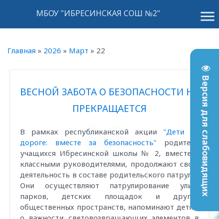
menu
МБОУ "ИБРЕСИНСКАЯ СОШ №2"
Главная
»
2026
»
Март
»
22
Версия для слабовидящих
ВЕСНОЙ ЗАБОТА О БЕЗОПАСНОСТИ НЕ
ПРЕКРАЩАЕТСЯ
В рамках республиканской акции
"Дети на
дороге: вместе за безопасность"
родители
учащихся Ибресинской школы № 2, вместе с
классными руководителями, продолжают свою
деятельность в составе родительского патруля.
Они осуществляют патрулирование улиц,
парков, детских площадок и других
общественных пространств, напоминают детям
о важности световозвращающих элементов в