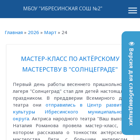
menu
МБОУ "ИБРЕСИНСКАЯ СОШ №2"
Главная
»
2026
»
Март
»
24
Версия для слабовидящих
МАСТЕР-КЛАСС ПО АКТЁРСКОМУ
МАСТЕРСТВУ В "СОЛНЦЕГРАДЕ"
Первый день работы весеннего пришкольного
лагеря "Солнцеград" стал для детей настоящим
праздником. В преддверии Всемирного дня
театра они
отправились в Центр развития
культуры Ибресинского муниципального
округа
. Актриса народного театра "Ваш выход"
Наталия Романова провела мастер-класс, на
котором рассказала о тонкостях актёрского
мастерства. Дети с большим интересом