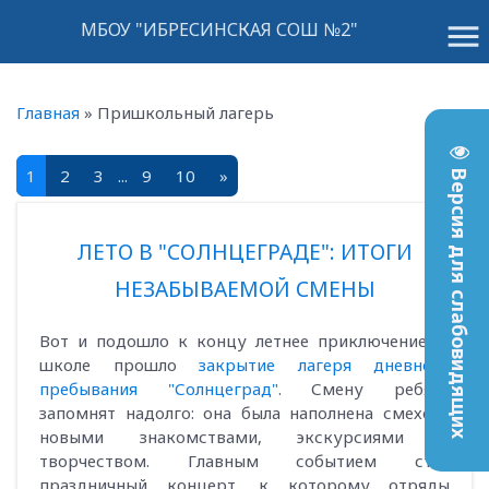
menu
МБОУ "ИБРЕСИНСКАЯ СОШ №2"
Главная
»
Пришкольный лагерь
1
2
3
...
9
10
»
Версия для слабовидящих
ЛЕТО В "СОЛНЦЕГРАДЕ": ИТОГИ
НЕЗАБЫВАЕМОЙ СМЕНЫ
Вот и подошло к концу летнее приключение. В
школе прошло
закрытие лагеря дневного
пребывания "Солнцеград"
. Смену ребята
запомнят надолго: она была наполнена смехом,
новыми знакомствами, экскурсиями и
творчеством. Главным событием стал
праздничный концерт, к которому отряды