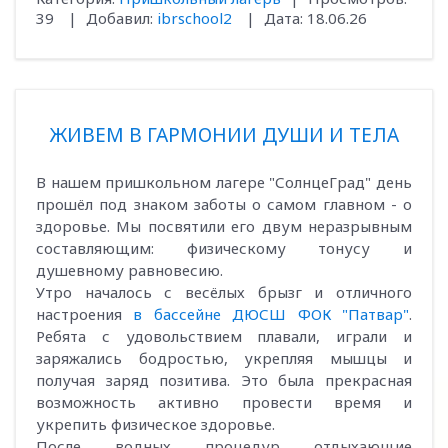
39
|
Добавил:
ibrschool2
|
Дата:
18.06.26
ЖИВЕМ В ГАРМОНИИ ДУШИ И ТЕЛА
В нашем пришкольном лагере "СолнцеГрад" день
прошёл под знаком заботы о самом главном - о
здоровье. Мы посвятили его двум неразрывным
составляющим: физическому тонусу и
душевному равновесию.
Утро началось с весёлых брызг и отличного
настроения
в бассейне ДЮСШ ФОК "Патвар"
.
Ребята с удовольствием плавали, играли и
заряжались бодростью, укрепляя мышцы и
получая заряд позитива. Это была прекрасная
возможность активно провести время и
укрепить физическое здоровье.
После водных процедур отдыхающие