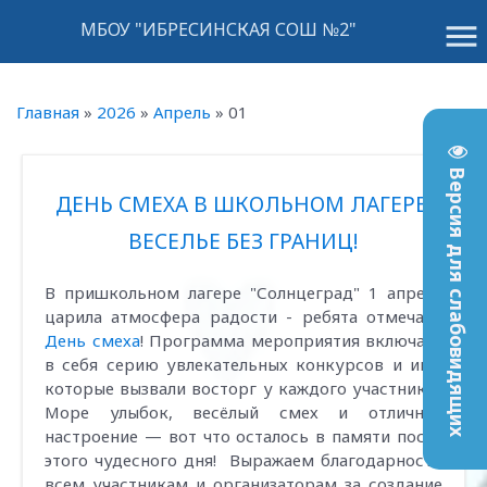
menu
МБОУ "ИБРЕСИНСКАЯ СОШ №2"
Главная
»
2026
»
Апрель
»
01
Версия для слабовидящих
ДЕНЬ СМЕХА В ШКОЛЬНОМ ЛАГЕРЕ:
ВЕСЕЛЬЕ БЕЗ ГРАНИЦ!
В пришкольном лагере "Солнцеград" 1 апреля
царила атмосфера радости - ребята отмечали
День смеха
! Программа мероприятия включала
в себя серию увлекательных конкурсов и игр,
которые вызвали восторг у каждого участника!
Море улыбок, весёлый смех и отличное
настроение — вот что осталось в памяти после
этого чудесного дня! Выражаем благодарность
всем участникам и организаторам за создание