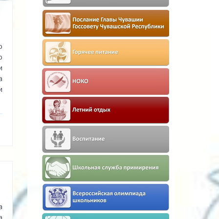
о
ю
и
а
и
а
а