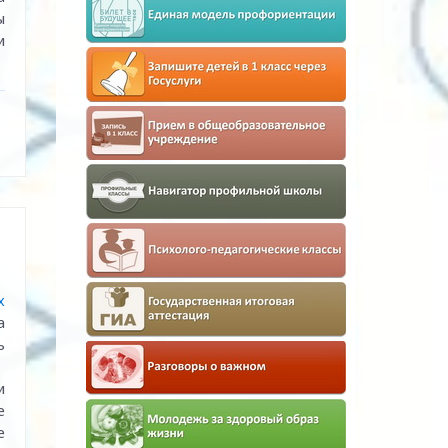
ы
и
х
а
ь
и
е
е