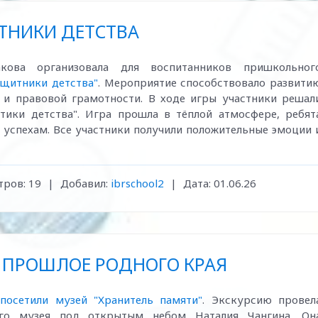
ТНИКИ ДЕТСТВА
кова организовала для воспитанников пришкольног
ащитники детства"
. Мероприятие способствовало развити
 и правовой грамотности. В ходе игры участники решал
тики детства". Игра прошла в тёплой атмосфере, ребят
 успехам. Все участники получили положительные эмоции 
ров:
19
|
Добавил:
ibrschool2
|
Дата:
01.06.26
 ПРОШЛОЕ РОДНОГО КРАЯ
"
посетили музей "Хранитель памяти"
. Экскурсию провел
ого музея под открытым небом Наталия Чангина. Он