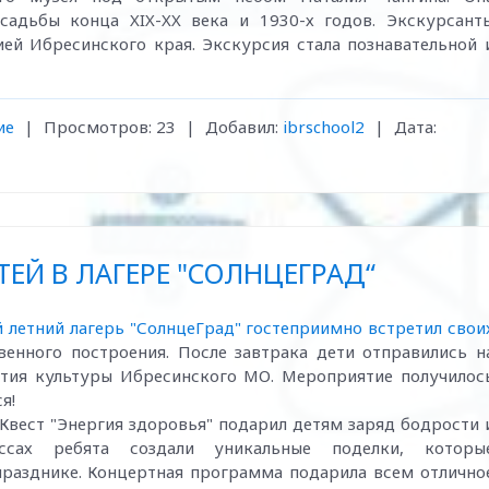
усадьбы конца XIX-XX века и 1930-х годов. Экскурсант
ей Ибресинского края. Экскурсия стала познавательной 
ие
|
Просмотров:
23
|
Добавил:
ibrschool2
|
Дата:
ЕЙ В ЛАГЕРЕ "СОЛНЦЕГРАД“
летний лагерь "СолнцеГрад" гостеприимно встретил свои
венного построения. После завтрака дети отправились н
ития культуры Ибресинского МО. Мероприятие получилос
я!
 Квест "Энергия здоровья" подарил детям заряд бодрости 
ссах ребята создали уникальные поделки, которы
разднике. Концертная программа подарила всем отлично