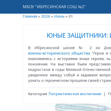
МБОУ "ИБРЕСИНСКАЯ СОШ №2"
Главная
»
2026
»
Июнь
»
01
ЮНЫЕ ЗАЩИТНИКИ: 
В Ибресинской школе № 2 ко Дню
военно‑исторического общества
"Герои и 
знакомились с историями юных героев, ч
поколения. На выставке были представл
подростков в годы Великой Отечественной
увиденное между собой и задавали вопр
узнать о героическом прошлом своей страны
Категория:
Патриотическое воспитание
|
П