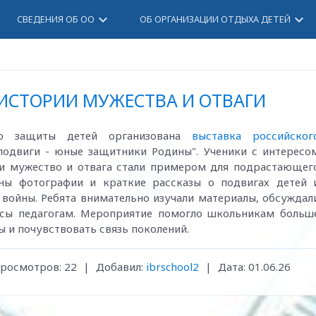
keyboard_arrow_down
keyboard_arrow_down
СВЕДЕНИЯ ОБ ОО
ОБ ОРГАНИЗАЦИИ ОТДЫХА ДЕТЕЙ
ИСТОРИИ МУЖЕСТВА И ОТВАГИ
 защиты детей организована
выставка российског
подвиги - юные защитники Родины". Ученики с интересо
ьи мужество и отвага стали примером для подрастающег
ены фотографии и краткие рассказы о подвигах детей 
 войны. Ребята внимательно изучали материалы, обсуждал
осы педагогам. Мероприятие помогло школьникам больш
 и почувствовать связь поколений.
росмотров:
22
|
Добавил:
ibrschool2
|
Дата:
01.06.26