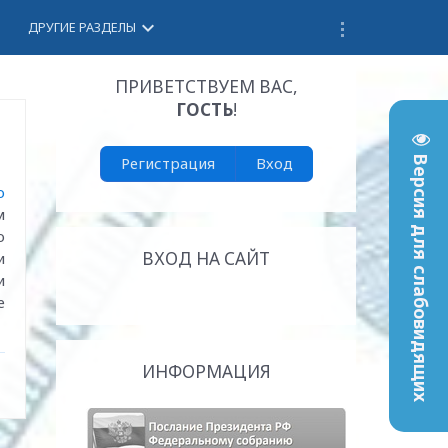
keyboard_arrow_down
ДРУГИЕ РАЗДЕЛЫ
ПРИВЕТСТВУЕМ ВАС
,
ГОСТЬ
!
Регистрация
Вход
Версия для слабовидящих
о
м
о
ВХОД НА САЙТ
и
и
е
ИНФОРМАЦИЯ