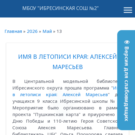
menu
МБОУ "ИБРЕСИНСКАЯ СОШ №2"
Главная
»
2026
»
Май
»
13
Версия для слабовидящих
ИМЯ В ЛЕТОПИСИ КРАЯ: АЛЕКСЕЙ
МАРЕСЬЕВ
В Центральной модельной библиотеке
Ибресинского округа прошла программа "
Имя
в летописи края: Алексей Маресьев
" для
учащихся 9 класса Ибресинской школы № 2.
Мероприятие было организовано в рамках
проекта "Пушкинская карта" и приурочено ко
Дню Победы и 110-летию Героя Советского
Союза Алексея Маресьева. Главный
библиотекарь ЦБС Ольга Прохорова сделала