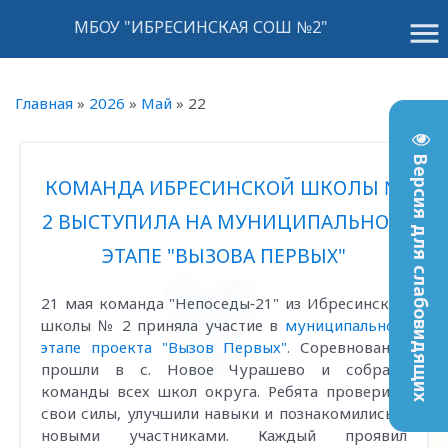
menu
МБОУ "ИБРЕСИНСКАЯ СОШ №2"
Главная
»
2026
»
Май
»
22
Версия для слабовидящих
КОМАНДА ИБРЕСИНСКОЙ ШКОЛЫ №
2 ВЫСТУПИЛА НА МУНИЦИПАЛЬНОМ
ЭТАПЕ "ВЫЗОВА ПЕРВЫХ"
21 мая команда "Непоседы‑21" из Ибресинской
школы № 2 приняла участие в
муниципальном
этапе проекта "Вызов Первых"
. Соревнования
прошли в с. Новое Чурашево и собрали
команды всех школ округа. Ребята проверили
свои силы, улучшили навыки и познакомились с
новыми участниками. Каждый проявил