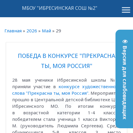
menu
МБОУ "ИБРЕСИНСКАЯ СОШ №2"
Главная
»
2026
»
Май
»
29
Версия для слабовидящих
ПОБЕДА В КОНКУРСЕ "ПРЕКРАСНА
ТЫ, МОЯ РОССИЯ"
28 мая ученики Ибресинской школы №2
приняли участие в
конкурсе художественного
слова "Прекрасна ты, моя Россия"
. Мероприятие
прошло в Центральной детской библиотеке ЦБС
Ибресинского МО. По итогам конкурса
в возрастной категории 1-4 классов
победителем стала ученица 1 класса Виктория
М. (руководитель Людмила Сергеева). Среди
обучающихся 5-8 классов 3 место