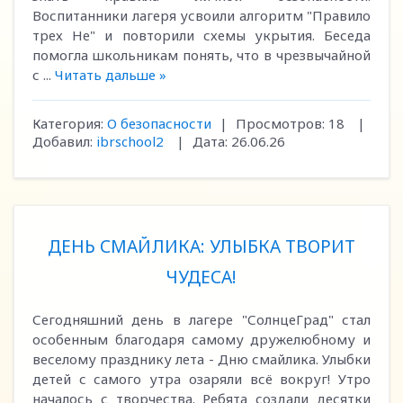
Воспитанники лагеря усвоили алгоритм "Правило
трех Не" и повторили схемы укрытия. Беседа
помогла школьникам понять, что в чрезвычайной
с
...
Читать дальше »
Категория:
О безопасности
|
Просмотров:
18
|
Добавил:
ibrschool2
|
Дата:
26.06.26
ДЕНЬ СМАЙЛИКА: УЛЫБКА ТВОРИТ
ЧУДЕСА!
Сегодняшний день в лагере "СолнцеГрад" стал
особенным благодаря самому дружелюбному и
веселому празднику лета - Дню смайлика. Улыбки
детей с самого утра озаряли всё вокруг! Утро
началось с творчества. Ребята создали десятки