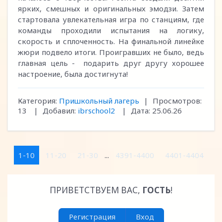
ярких, смешных и оригинальных эмодзи. Затем
стартовала увлекательная игра по станциям, где
команды проходили испытания на логику,
скорость и сплоченность. На финальной линейке
жюри подвело итоги. Проигравших не было, ведь
главная цель - подарить друг другу хорошее
настроение, была достигнута!
Категория:
Пришкольный лагерь
|
Просмотров:
13
|
Добавил:
ibrschool2
|
Дата:
25.06.26
1-10
11-20
21-30
...
4391-4400
4401-4404
ПРИВЕТСТВУЕМ ВАС
,
ГОСТЬ
!
Регистрация
Вход