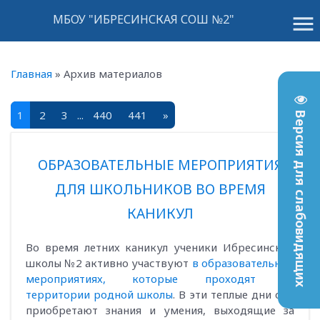
menu
МБОУ "ИБРЕСИНСКАЯ СОШ №2"
Главная
»
Архив материалов
1
2
3
...
440
441
»
Версия для слабовидящих
ОБРАЗОВАТЕЛЬНЫЕ МЕРОПРИЯТИЯ
ДЛЯ ШКОЛЬНИКОВ ВО ВРЕМЯ
КАНИКУЛ
Во время летних каникул ученики Ибресинской
школы №2 активно участвуют
в образовательных
мероприятиях, которые проходят на
территории родной школы
. В эти теплые дни они
приобретают знания и умения, выходящие за