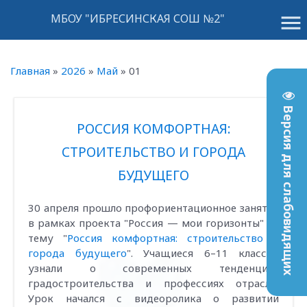
menu
МБОУ "ИБРЕСИНСКАЯ СОШ №2"
Главная
»
2026
»
Май
»
01
Версия для слабовидящих
РОССИЯ КОМФОРТНАЯ:
СТРОИТЕЛЬСТВО И ГОРОДА
БУДУЩЕГО
30 апреля прошло профориентационное занятие
в рамках проекта "Россия — мои горизонты" на
тему "
Россия комфортная: строительство и
города будущего
". Учащиеся 6–11 классов
узнали о современных тенденциях
градостроительства и профессиях отрасли.
Урок начался с видеоролика о развитии